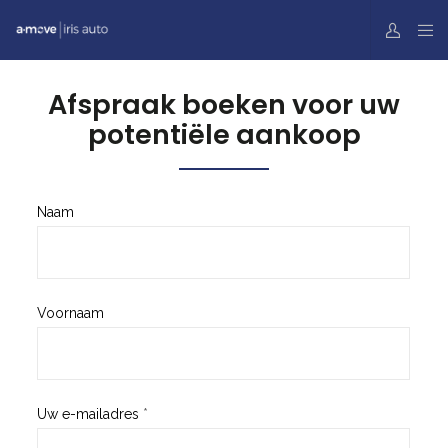
Afspraak boeken voor uw
potentiële aankoop
Prise
Naam
de
rdv
véhicule
Voornaam
-
achat
-
NL
Uw e-mailadres
*